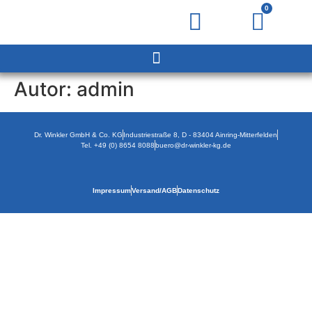
0
Autor:
admin
Dr. Winkler GmbH & Co. KG
Industriestraße 8, D - 83404 Ainring-Mitterfelden
Tel. +49 (0) 8654 8088
buero@dr-winkler-kg.de
Impressum
Versand/AGB
Datenschutz