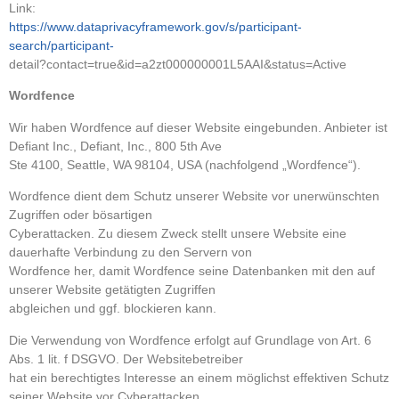
Link:
https://www.dataprivacyframework.gov/s/participant-
search/participant-
detail?contact=true&id=a2zt000000001L5AAI&status=Active
Wordfence
Wir haben Wordfence auf dieser Website eingebunden. Anbieter ist
Defiant Inc., Defiant, Inc., 800 5th Ave
Ste 4100, Seattle, WA 98104, USA (nachfolgend „Wordfence“).
Wordfence dient dem Schutz unserer Website vor unerwünschten
Zugriffen oder bösartigen
Cyberattacken. Zu diesem Zweck stellt unsere Website eine
dauerhafte Verbindung zu den Servern von
Wordfence her, damit Wordfence seine Datenbanken mit den auf
unserer Website getätigten Zugriffen
abgleichen und ggf. blockieren kann.
Die Verwendung von Wordfence erfolgt auf Grundlage von Art. 6
Abs. 1 lit. f DSGVO. Der Websitebetreiber
hat ein berechtigtes Interesse an einem möglichst effektiven Schutz
seiner Website vor Cyberattacken.