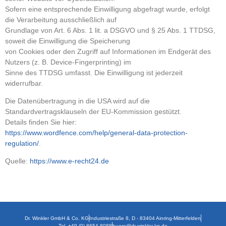
Sofern eine entsprechende Einwilligung abgefragt wurde, erfolgt
die Verarbeitung ausschließlich auf
Grundlage von Art. 6 Abs. 1 lit. a DSGVO und § 25 Abs. 1 TTDSG,
soweit die Einwilligung die Speicherung
von Cookies oder den Zugriff auf Informationen im Endgerät des
Nutzers (z. B. Device-Fingerprinting) im
Sinne des TTDSG umfasst. Die Einwilligung ist jederzeit
widerrufbar.
Die Datenübertragung in die USA wird auf die
Standardvertragsklauseln der EU-Kommission gestützt.
Details finden Sie hier:
https://www.wordfence.com/help/general-data-protection-
regulation/
.
Quelle:
https://www.e-recht24.de
Dr. Winkler GmbH & Co. KG
Industriestraße 8, D - 83404 Ainring-Mitterfelden
Tel. +49 (0) 8654 8088
buero@dr-winkler-kg.de