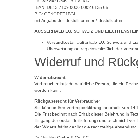
Dr. Winkler GmbH & Co. KG
IBAN: DE13 7109 0000 0002 6135 65
BIC: GENODEF1BGL
mit Angabe der Bestellnummer / Bestelldatum
AUSSERHALB EU, SCHWEIZ UND LIECHTENSTEI
Versandkosten außerhalb EU, Schweiz und Liec
Überweisungsbetrag einschließlich der Versa
Widerruf und Rüc
Widerrufsrecht
Verbraucher ist jede natürliche Person, die ein Rec
werden kann.
Rückgaberecht für Verbraucher
Sie können Ihre Vertragserklärung innerhalb von 14
Die Frist beginnt nach Erhalt dieser Belehrung in Te
Eingang der ersten Teillieferung) und auch nicht vo
der Widerrufsfrist genügt die rechtzeitige Absendung
Dr. Winkler GmbH & Co. KG