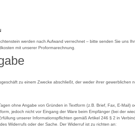
N
htenstein werden nach Aufwand verrechnet – bitte senden Sie uns Ihr
ndkosten mit unserer Proformarechnung.
kgabe
htsgeschäft zu einem Zwecke abschließt, der weder ihrer gewerblichen n
 Tagen ohne Angabe von Gründen in Textform (z.B. Brief, Fax, E-Mail)
xtform, jedoch nicht vor Eingang der Ware beim Empfänger (bei der wie
r Erfüllung unserer Informationspflichten gemäß Artikel 246 § 2 in Ver
 des Widerrufs oder der Sache. Der Widerruf ist zu richten an: