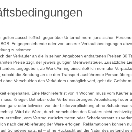
äftsbedingungen
gelten ausschließlich gegenüber Unternehmern, juristischen Personen d
 BGB. Entgegenstehende oder von unserer Verkaufsbedingungen abwe
Geltung zustimmen.
ich der Verkäufer an die in seinen Angeboten enthaltenen Preisen 3
annten Preise zzgl. der jeweils gültigen Mehrwertsteuer. Zusätzliche 
cht anders angegeben, ab Werk Ainring einschließlich normaler Verpack
r, sobald die Sendung an die den Transport ausführende Person über
nd ohne Verschulden des Verkäufers unmöglich wird, geht die Gefahr m
eit eingehalten. Eine Nachlieferfrist von 4 Wochen muss vom Käufer 
in muss. Kriegs-, Betriebs- oder Verkehrsstörungen, Arbeitskampf oder
ien ganz oder teilweise von der Lieferverpflichtung ohne Schadensansp
berechtigt. Wird die Ware, durch Verschulden des Käufers nicht rechtze
zu erstellen, vom Vertrag zurückzutreten oder Schadenersatz zu verla
h nach der Ablieferung der Ware erfolgen, Reklamationen können nur
auf Schadenersatz, ist – ohne Rücksicht auf die Natur des geltend g