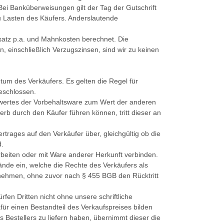
ei Banküberweisungen gilt der Tag der Gutschrift
u Lasten des Käufers. Anderslautende
satz p.a. und Mahnkosten berechnet. Die
 einschließlich Verzugszinsen, sind wir zu keinen
ntum des Verkäufers. Es gelten die Regel für
eschlossen.
swertes der Vorbehaltsware zum Wert der anderen
rb durch den Käufer führen können, tritt dieser an
rages auf den Verkäufer über, gleichgültig ob die
d.
eiten oder mit Ware anderer Herkunft verbinden.
ände ein, welche die Rechte des Verkäufers als
z nehmen, ohne zuvor nach § 455 BGB den Rücktritt
en Dritten nicht ohne unsere schriftliche
 einen Bestandteil des Verkaufspreises bilden
s Bestellers zu liefern haben, übernimmt dieser die