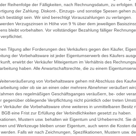
er Reihenfolge der Fälligkeiten, nach Rechnungsdatum, zu erfolgen. B
ertigung der Zahlung. Diskont-, Einzugs- und sonstige Spesen gehen z
h bestätigt sein. Wir sind berechtigt Vorauszahlungen zu verlangen.
t werden Verzugszinsen in Höhe von 9 % über dem jeweiligen Basiszins
bleibt vorbehalten. Vor vollständiger Bezahlung fälliger Rechnungen,
erpflichtet.
lichen Tilgung aller Forderungen des Verkäufers gegen den Käufer, Eige
eitung der Vorbehaltsware ist jeder Eigentumserwerb des Käufers ausg
kunft, erwirbt der Verkäufer Miteigentum im Verhältnis des Rechnung
rbeitung haben. Alle Anwartschaftsrechte, die zu einem Eigentumserwe
Weiterveräußerung von Vorbehaltsware gehen mit Abschluss des Kaufvert
arbeitung oder ob sie an einen oder mehrere Abnehmer veräußert wir
 Rahmen des regelmäßigen Geschäftsganges veräußern, be- oder verarb
er gegenüber obliegende Verpflichtung nicht pünktlich oder treten Umst
er Verkäufer die Vorbehaltsware ohne weiteres in unmittelbaren Besit
BGB eine Frist zur Erfüllung der Verbindlichkeiten gesetzt zu haben.
ationen, Mustern usw. behalten wir Eigentum und Urheberrecht. Sie dürf
n und Werkzeuge bleiben unser Eigentum, auch wenn die Kosten dafür
 werden. Falls wir nach Zeichnungen, Spezifikationen, Mustern usw. de