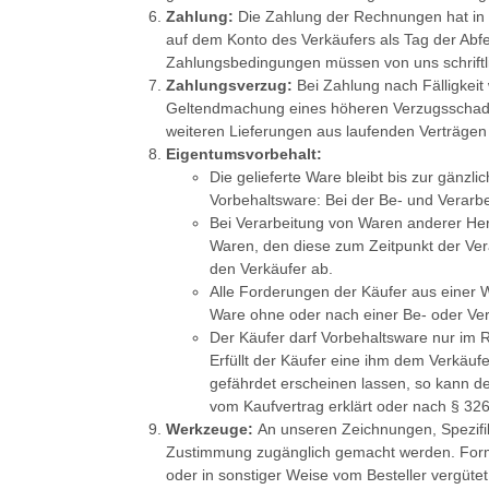
Zahlung:
Die Zahlung der Rechnungen hat in d
auf dem Konto des Verkäufers als Tag der Abf
Zahlungsbedingungen müssen von uns schriftlic
Zahlungsverzug:
Bei Zahlung nach Fälligkei
Geltendmachung eines höheren Verzugsschadens 
weiteren Lieferungen aus laufenden Verträgen v
Eigentumsvorbehalt:
Die gelieferte Ware bleibt bis zur gänz
Vorbehaltsware: Bei der Be- und Verarb
Bei Verarbeitung von Waren anderer Her
Waren, den diese zum Zeitpunkt der Vera
den Verkäufer ab.
Alle Forderungen der Käufer aus einer 
Ware ohne oder nach einer Be- oder Ver
Der Käufer darf Vorbehaltsware nur im
Erfüllt der Käufer eine ihm dem Verkäuf
gefährdet erscheinen lassen, so kann d
vom Kaufvertrag erklärt oder nach § 326 
Werkzeuge:
An unseren Zeichnungen, Spezifik
Zustimmung zugänglich gemacht werden. Forme
oder in sonstiger Weise vom Besteller vergütet